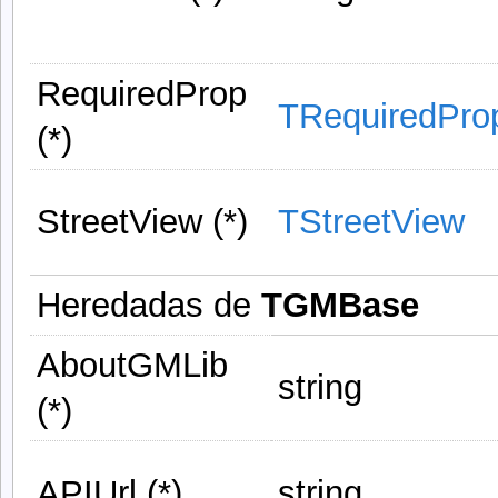
RequiredProp
TRequiredPro
(*)
StreetView (*)
TStreetView
Heredadas de
TGMBase
AboutGMLib
string
(*)
APIUrl (*)
string