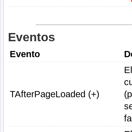
Eventos
Evento
D
E
c
TAfterPageLoaded (+)
(
s
fa