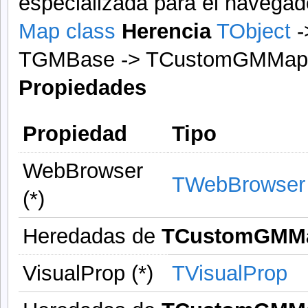
especializada para el navega
Map class
Herencia
TObject
-
TGMBase -> TCustomGMMap
Propiedades
Propiedad
Tipo
WebBrowser
TWebBrowser
(*)
Heredadas de
TCustomGMM
VisualProp (*)
TVisualProp