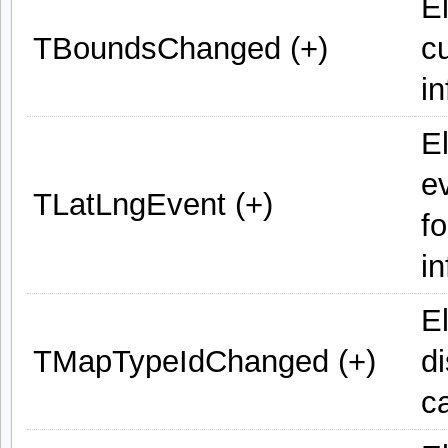
E
TBoundsChanged (+)
c
i
E
e
TLatLngEvent (+)
f
i
E
TMapTypeIdChanged (+)
d
c