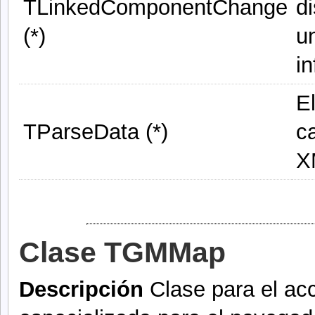
TLinkedComponentChange
d
(*)
u
i
E
TParseData (*)
ca
X
Clase TGMMap
Descripción
Clase para el ac