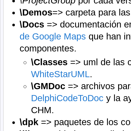
\ProjectGroup
por cada vers
\Demos
=> carpeta para la
\Docs
=> documentación en
de Google Maps
que han int
componentes.
\Classes
=> uml de las c
WhiteStarUML
.
\GMDoc
=> archivos par
DelphiCodeToDoc
y la a
CHM.
\dpk
=> paquetes de los c