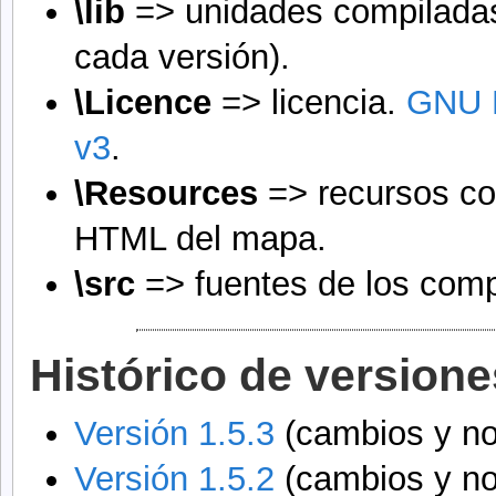
\lib
=> unidades compiladas
cada versión).
\Licence
=> licencia.
GNU 
v3
.
\Resources
=> recursos co
HTML del mapa.
\src
=> fuentes de los com
Histórico de versione
Versión 1.5.3
(cambios y n
Versión 1.5.2
(cambios y n