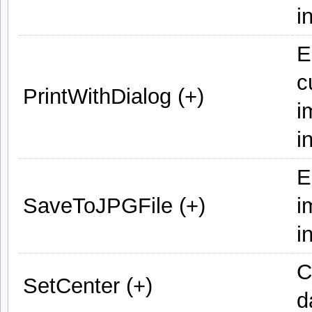
i
E
c
PrintWithDialog (+)
i
i
E
SaveToJPGFile (+)
i
i
C
SetCenter (+)
d