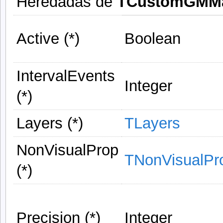
Heredadas de
TCustomGMM
Active (*)
Boolean
IntervalEvents
Integer
(*)
Layers (*)
TLayers
NonVisualProp
TNonVisualPr
(*)
Precision (*)
Integer