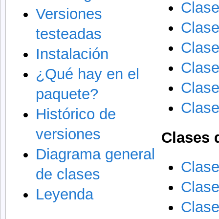
Clas
Versiones
Clas
testeadas
Clas
Instalación
Clas
¿Qué hay en el
Clas
paquete?
Clas
Histórico de
versiones
Clases 
Diagrama general
Clase
de clases
Clase
Leyenda
Clas