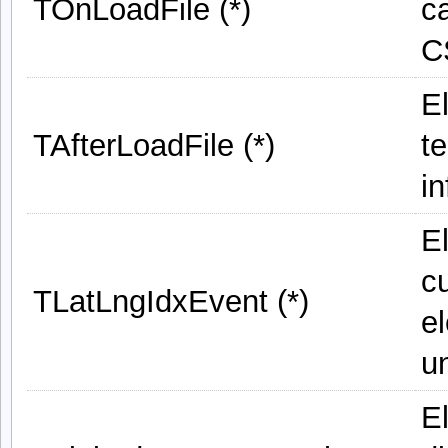
TOnLoadFile (*)
ca
C
E
TAfterLoadFile (*)
t
i
E
c
TLatLngIdxEvent (*)
e
u
E