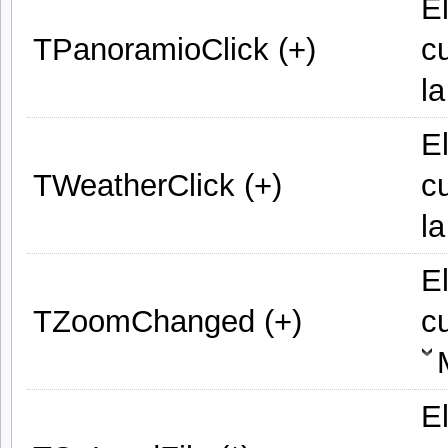
E
TPanoramioClick (+)
c
l
E
TWeatherClick (+)
c
l
E
TZoomChanged (+)
c
E