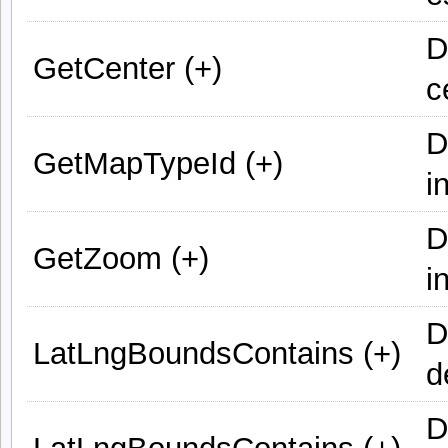
D
GetCenter (+)
c
D
GetMapTypeId (+)
i
D
GetZoom (+)
i
D
LatLngBoundsContains (+)
d
D