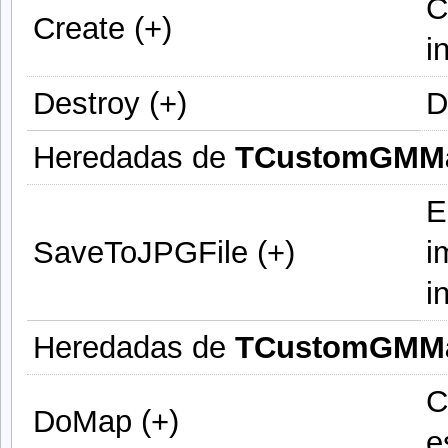
C
Create (+)
i
Destroy (+)
D
Heredadas de
TCustomGMM
E
SaveToJPGFile (+)
i
i
Heredadas de
TCustomGMM
C
DoMap (+)
e