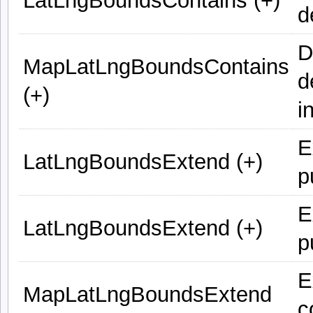
LatLngBoundsContains (+)
d
D
MapLatLngBoundsContains
d
(+)
i
E
LatLngBoundsExtend (+)
p
E
LatLngBoundsExtend (+)
p
E
MapLatLngBoundsExtend
c