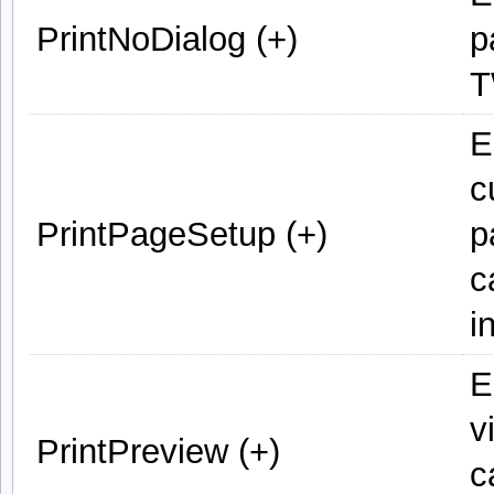
PrintNoDialog (+)
p
T
E
c
PrintPageSetup (+)
p
c
i
E
v
PrintPreview (+)
c