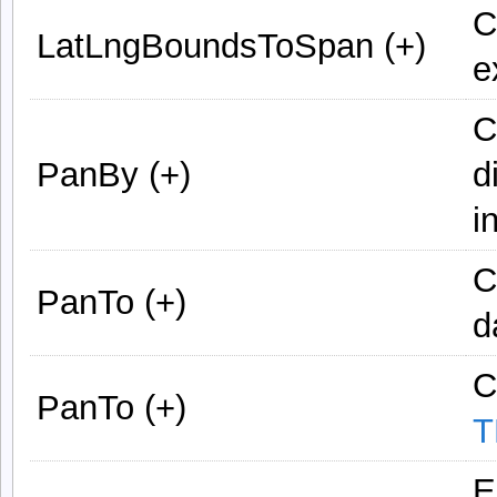
C
LatLngBoundsToSpan (+)
e
C
PanBy (+)
d
i
C
PanTo (+)
d
C
PanTo (+)
T
E