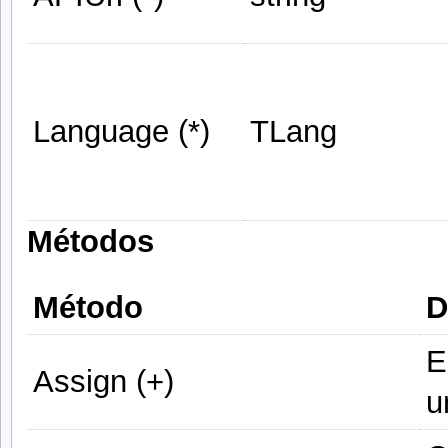
Language (*)
TLang
Métodos
Método
D
E
Assign (+)
u