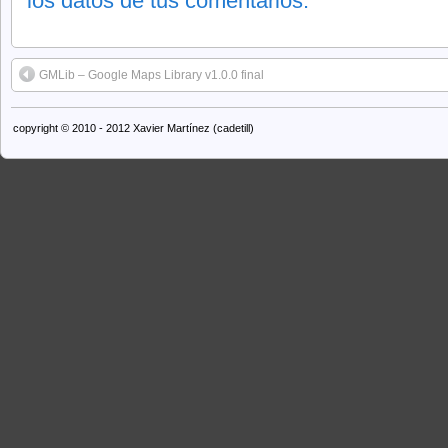
los datos de tus comentarios.
GMLib – Google Maps Library v1.0.0 final
copyright © 2010 - 2012 Xavier Martínez (cadetill)