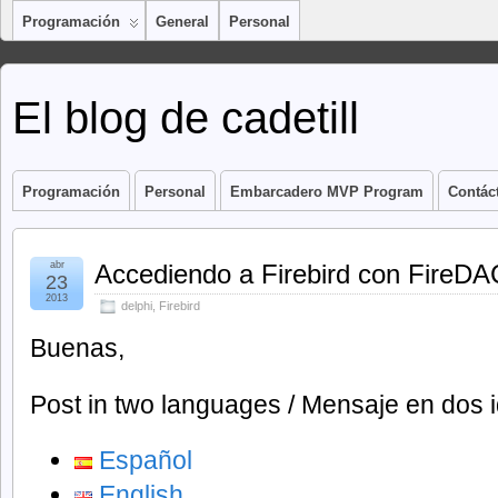
Programación
General
Personal
El blog de cadetill
Programación
Personal
Embarcadero MVP Program
Contác
abr
Accediendo a Firebird con FireDA
23
2013
delphi
,
Firebird
Buenas,
Post in two languages / Mensaje en dos 
Español
English