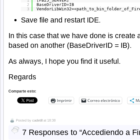
1
[FB25_SERVER]
2
BaseDriverID=IB
3
VendorLibWin32=<path_to_bin_folder_of_Fir
Save file and restart IDE.
In this case that we have done is creat
based on another (BaseDriverID = IB).
As always, I hope you find it useful.
Regards
Comparte esto:
Imprimir
Correo electrónico
M
Posted by
cadetill
at 18:38
7 Responses to “Accediendo a Fi