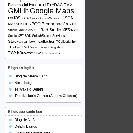
Firebird
FireDAC
FMX
Ficheros ini
Google Maps
GMLib
JSON
iOS
IBX
IOTASplashScreenServices
POO
Programación
MVP
NDK
ODS
RAD
Rad Studio XE5
Studio
RadStudio XE5
RAD
Studio XE7
SDK
SplashScreenServices
StackOverflow
TCollection
TCollectionItem
TListBox
TMultiView
Tokyo
TRegistry
TWebBrowser
TWebBrowserEx
Blogs en inglés
Blog de Marco Cantu
Nick Hodges
Te Waka o Delphi
The Hacker’s Corner (Anders Ohlsson)
Blogs que suelo leer
Blog de Neftalí
Delphi Basico