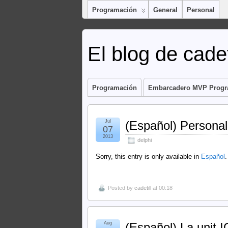
Programación
General
Personal
El blog de cadet
Programación
Embarcadero MVP Prog
Jul
(Español) Personal
07
2013
delphi
Sorry, this entry is only available in
Español
.
Posted by
cadetill
at 00:18
Aug
(Español) La unit I