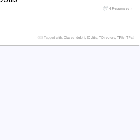
4 Responses »
Tagged with:
Clases
,
delphi
,
IOUtils
,
TDirectory
,
TFile
,
TPath