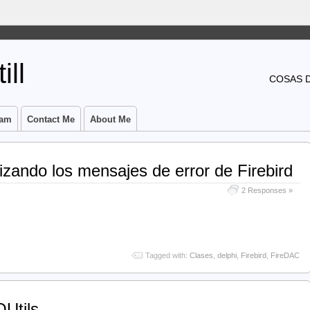
ill
COSAS 
ram
Contact Me
About Me
izando los mensajes de error de Firebird
2 Responses »
Tagged with:
Clases
,
delphi
,
Firebird
,
FireDAC
OUtils