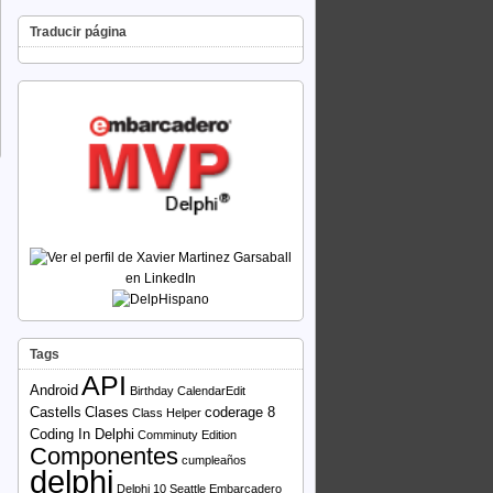
Traducir página
Tags
API
Android
Birthday
CalendarEdit
Castells
Clases
coderage 8
Class Helper
Coding In Delphi
Comminuty Edition
Componentes
cumpleaños
delphi
Delphi 10 Seattle
Embarcadero