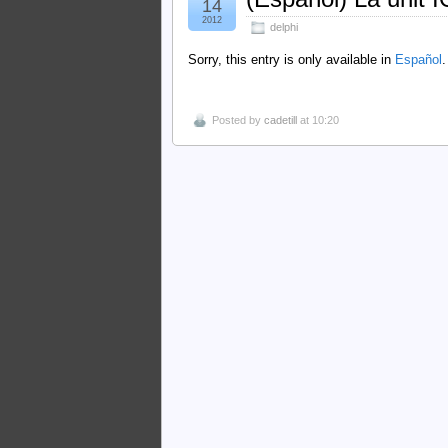
14
2012
delphi
Sorry, this entry is only available in
Español
.
Posted by
cadetill
at 10:20