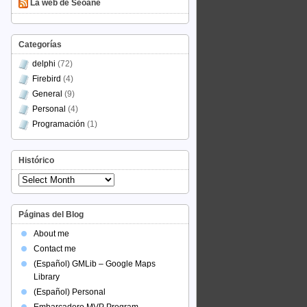
La web de Seoane
Categorías
delphi
(72)
Firebird
(4)
General
(9)
Personal
(4)
Programación
(1)
Histórico
Histórico
Páginas del Blog
About me
Contact me
(Español) GMLib – Google Maps
Library
(Español) Personal