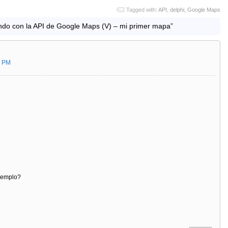
Tagged with:
API
,
delphi
,
Google Maps
ndo con la API de Google Maps (V) – mi primer mapa”
8 PM
ejemplo?