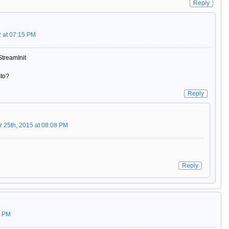
Reply
 at 07:15 PM
treamInit
sto?
Reply
25th, 2015 at 08:08 PM
Reply
4 PM