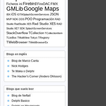
Firebird
FireDAC
FMX
Ficheros ini
Google Maps
GMLib
JSON
iOS
IBX
IOTASplashScreenServices
POO
Programación
MVP
NDK
ODS
RAD
Rad Studio XE5
Studio
RadStudio XE5
RAD
Studio XE7
SDK
SplashScreenServices
StackOverflow
TCollection
TCollectionItem
TListBox
TMultiView
Tokyo
TRegistry
TWebBrowser
TWebBrowserEx
Blogs en inglés
Blog de Marco Cantu
Nick Hodges
Te Waka o Delphi
The Hacker’s Corner (Anders Ohlsson)
Blogs que suelo leer
Blog de Neftalí
Delphi Basico