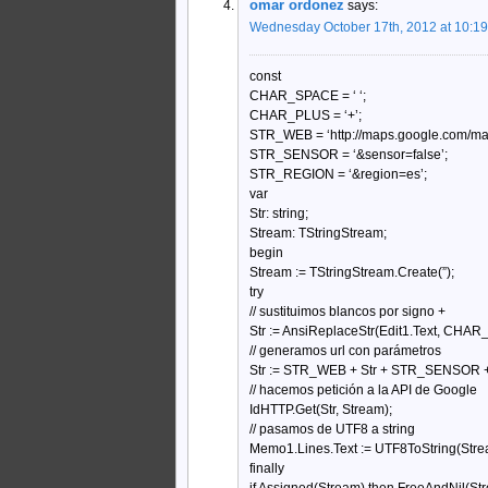
omar ordonez
says:
Wednesday October 17th, 2012 at 10:1
const
CHAR_SPACE = ‘ ‘;
CHAR_PLUS = ‘+’;
STR_WEB = ‘http://maps.google.com/ma
STR_SENSOR = ‘&sensor=false’;
STR_REGION = ‘&region=es’;
var
Str: string;
Stream: TStringStream;
begin
Stream := TStringStream.Create(”);
try
// sustituimos blancos por signo +
Str := AnsiReplaceStr(Edit1.Text, C
// generamos url con parámetros
Str := STR_WEB + Str + STR_SENSOR
// hacemos petición a la API de Google
IdHTTP.Get(Str, Stream);
// pasamos de UTF8 a string
Memo1.Lines.Text := UTF8ToString(Stream
finally
if Assigned(Stream) then FreeAndNil(St