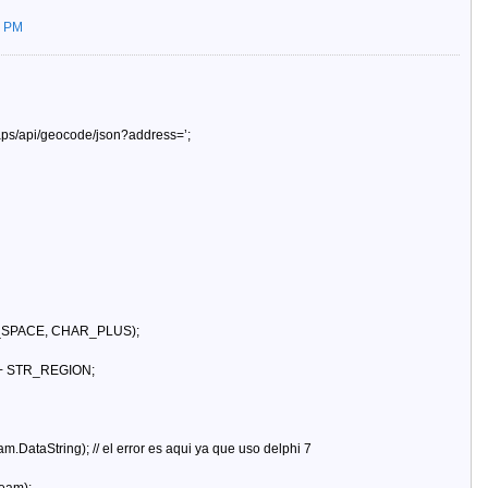
9 PM
ps/api/geocode/json?address=’;
HAR_SPACE, CHAR_PLUS);
 + STR_REGION;
.DataString); // el error es aqui ya que uso delphi 7
ream);