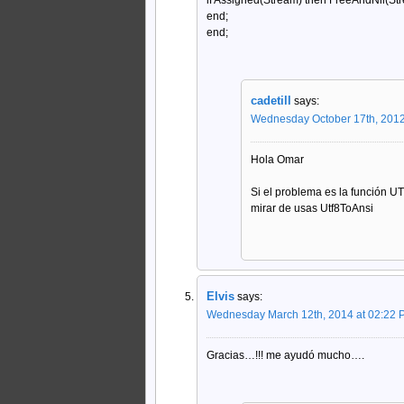
end;
end;
cadetill
says:
Wednesday October 17th, 2012
Hola Omar
Si el problema es la función UT
mirar de usas Utf8ToAnsi
Elvis
says:
Wednesday March 12th, 2014 at 02:22 
Gracias…!!! me ayudó mucho….