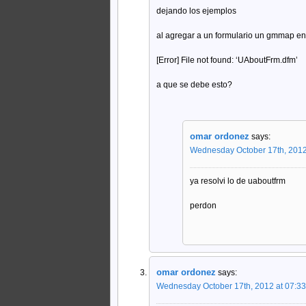
dejando los ejemplos
al agregar a un formulario un gmmap en
[Error] File not found: ‘UAboutFrm.dfm’
a que se debe esto?
omar ordonez
says:
Wednesday October 17th, 2012
ya resolvi lo de uaboutfrm
perdon
omar ordonez
says:
Wednesday October 17th, 2012 at 07:3