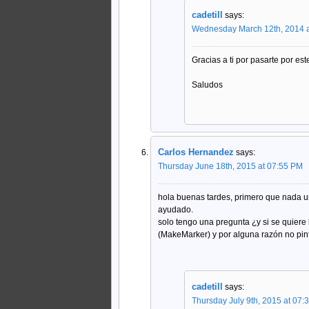
cadetill
says:
Wednesday March 12th, 2014 
Gracias a ti por pasarte por es
Saludos
Carlos Hernandez
says:
Thursday June 18th, 2015 at 07:55 PM
hola buenas tardes, primero que nada u
ayudado.
solo tengo una pregunta ¿y si se quiere b
(MakeMarker) y por alguna razón no pin
cadetill
says:
Thursday July 9th, 2015 at 07: