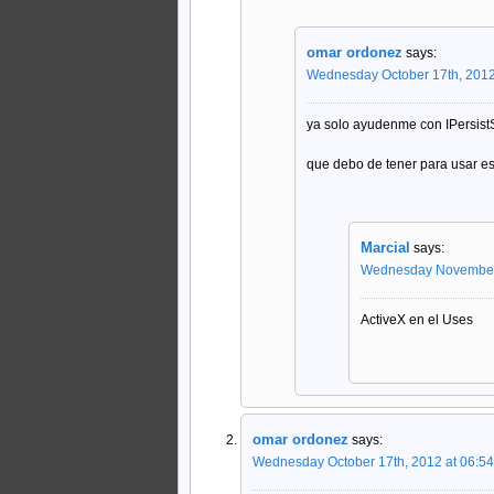
omar ordonez
says:
Wednesday October 17th, 2012
ya solo ayudenme con IPersistS
que debo de tener para usar e
Marcial
says:
Wednesday November 
ActiveX en el Uses
omar ordonez
says:
Wednesday October 17th, 2012 at 06:5