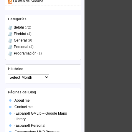
La web de Seoane
Categorías
delphi
(72)
Firebird
(4)
General
(9)
Personal
(4)
Programación
(1)
Histórico
Histórico
Páginas del Blog
About me
Contact me
(Español) GMLib – Google Maps
Library
(Español) Personal