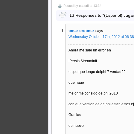
Posted by
cadetill
at 13:14
13 Responses to “(Español) Juga
omar ordonez
says:
Wednesday October 17th, 2012 at 06:3
Ahora me sale un error en
IPersistStreamInit
es porque tengo delphi 7 verdad??’
que hago
mejor me consigo delphi 2010
con que version de delphi estan estos 
Gracias
de nuevo