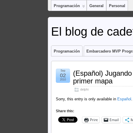
Programación
General
Personal
El blog de cadet
Programación
Embarcadero MVP Prog
Sep
(Español) Jugando
02
primer mapa
2010
delphi
Sorry, this entry is only available in
Español
.
Share this:
Print
Email
M