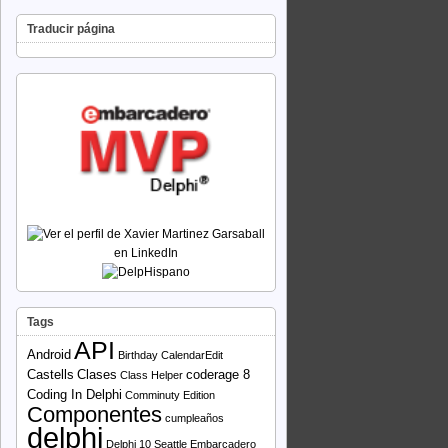
Traducir página
Tags
API
Android
Birthday
CalendarEdit
Castells
Clases
coderage 8
Class Helper
Coding In Delphi
Comminuty Edition
Componentes
cumpleaños
delphi
Delphi 10 Seattle
Embarcadero