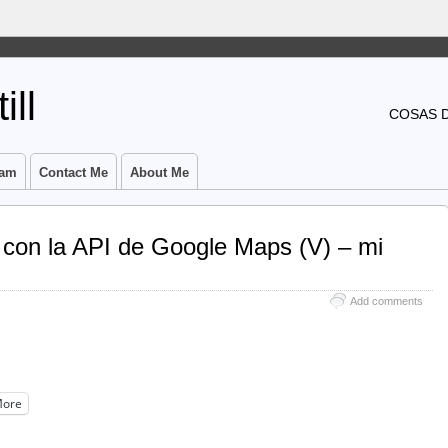
ill
COSAS 
ram
Contact Me
About Me
 con la API de Google Maps (V) – mi
Add comments
ore