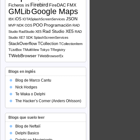
Firebird
FireDAC
FMX
Ficheros ini
Google Maps
GMLib
JSON
iOS
IBX
IOTASplashScreenServices
POO
Programación
MVP
NDK
ODS
RAD
Rad Studio XE5
Studio
RadStudio XE5
RAD
Studio XE7
SDK
SplashScreenServices
StackOverflow
TCollection
TCollectionItem
TListBox
TMultiView
Tokyo
TRegistry
TWebBrowser
TWebBrowserEx
Blogs en inglés
Blog de Marco Cantu
Nick Hodges
Te Waka o Delphi
The Hacker’s Corner (Anders Ohlsson)
Blogs que suelo leer
Blog de Neftalí
Delphi Basico