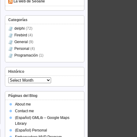
La web de Seoane
Categorías
delphi
(72)
Firebird
(4)
General
(9)
Personal
(4)
Programación
(1)
Histórico
Histórico
Páginas del Blog
About me
Contact me
(Español) GMLib – Google Maps
Library
(Español) Personal