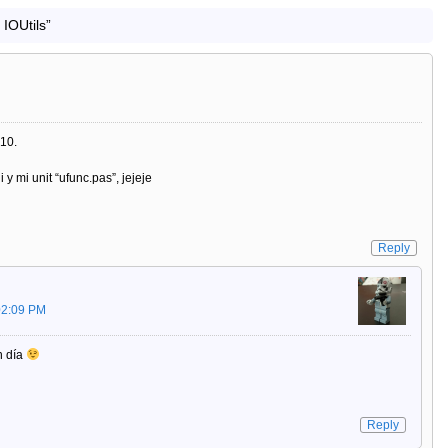
 IOUtils”
010.
y mi unit “ufunc.pas”, jejeje
Reply
02:09 PM
n día
Reply