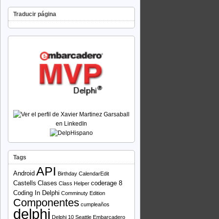
Traducir página
Tags
API
Android
Birthday
CalendarEdit
Castells
Clases
coderage 8
Class Helper
Coding In Delphi
Comminuty Edition
Componentes
cumpleaños
delphi
Delphi 10 Seattle
Embarcadero