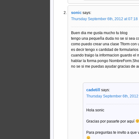
sonic
says:
Thursday September 6th, 2012 at 07:18
Buen dia me gusta mucho tu blog
tengo una pequeña duda no se si sea co
como puedo crear una clase Tform con u
es decir tengo x cantidad de formulari
cuando traigo la informacion guardo el
hablar la forma pongo NombreForm.Show 
no se si me puedas ayudar gracias de 
cadetill
says:
Thursday September 6th, 2012
Hola sonic
Gracias por pasarte por aquí
Para preguntas te invito a que