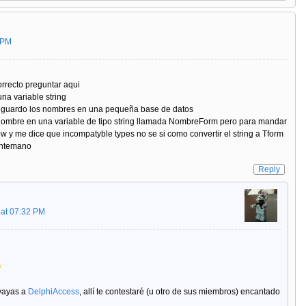
 PM
rrecto preguntar aqui
na variable string
os guardo los nombres en una pequeña base de datos
 nombre en una variable de tipo string llamada NombreForm pero para mandar
y me dice que incompatyble types no se si como convertir el string a Tform
antemano
Reply
 at 07:32 PM
 vayas a
DelphiAccess
, allí te contestaré (u otro de sus miembros) encantado