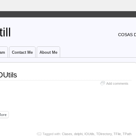
ill
COSAS 
ram
Contact Me
About Me
OUtils
Add comments
ore
Tagged with:
Clases
,
delphi
,
IOUtils
,
TDirectory
,
TFile
,
TPath