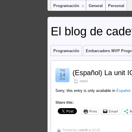
Programación
General
Personal
El blog de cadet
Programación
Embarcadero MVP Prog
Aug
(Español) La unit I
14
2012
delphi
Sorry, this entry is only available in
Español
.
Share this:
Print
Email
M
Posted by
cadetill
at 10:20