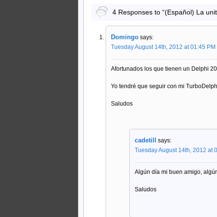
4 Responses to “(Español) La unit
Domingo
says:
Tuesday August 14th, 2012 at 01:45 PM
Afortunados los que tienen un Delphi 2
Yo tendré que seguir con mi TurboDelphi 
Saludos
cadetill
says:
Tuesday August 14th, 2012 at 
Algún día mi buen amigo, algú
Saludos