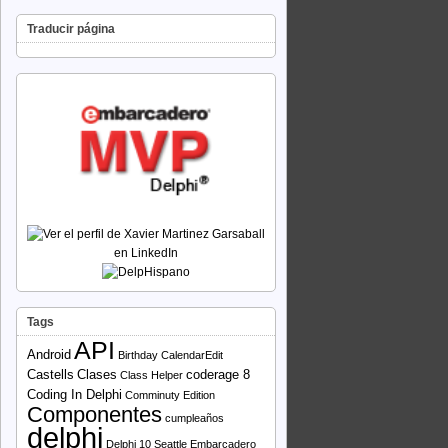
Traducir página
Tags
API
Android
Birthday
CalendarEdit
Castells
Clases
coderage 8
Class Helper
Coding In Delphi
Comminuty Edition
Componentes
cumpleaños
delphi
Delphi 10 Seattle
Embarcadero