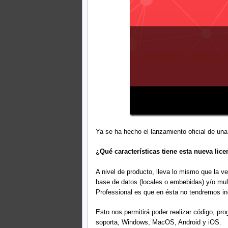
Ya se ha hecho el lanzamiento oficial de una
¿Qué características tiene esta nueva lice
A nivel de producto, lleva lo mismo que la ve
base de datos (locales o embebidas) y/o mult
Professional es que en ésta no tendremos incl
Esto nos permitirá poder realizar código, pr
soporta, Windows, MacOS, Android y iOS.