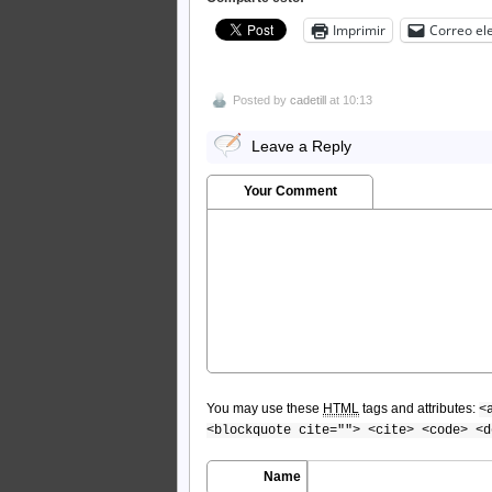
Imprimir
Correo el
Posted by
cadetill
at 10:13
Leave a Reply
Your Comment
You may use these
HTML
tags and attributes:
<
<blockquote cite=""> <cite> <code> <d
Name