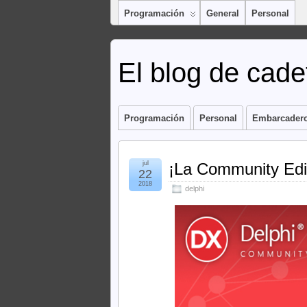
Programación
General
Personal
El blog de cadet
Programación
Personal
Embarcader
jul
¡La Community Edit
22
2018
delphi