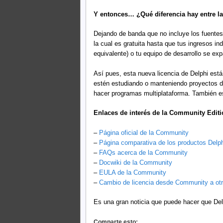
Y entonces… ¿Qué diferencia hay entre l
Dejando de banda que no incluye los fuentes de
la cual es gratuita hasta que tus ingresos i
equivalente) o tu equipo de desarrollo se ex
Así pues, esta nueva licencia de Delphi está
estén estudiando o manteniendo proyectos de
hacer programas multiplataforma. También es
Enlaces de interés de la Community Editi
–
Página oficial de la Community
–
Página comparativa de los productos Delph
–
FAQs acerca de la Community
–
Docwiki de la Community
–
EULA de la Community
–
Cambio de licencia desde Community a ot
Es una gran noticia que puede hacer que Del
Comparte esto: