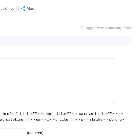
ectrónico
Más
Tagged with:
Comminuty Edition
a href="" title=""> <abbr title=""> <acronym title=""> <b>
el datetime=""> <em> <i> <q cite=""> <s> <strike> <strong>
(required)