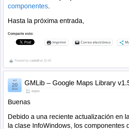
componentes
.
Hasta la próxima entrada,
Comparte esto:
Imprimir
Correo electrónico
M
Posted by
cadetill
at 15:42
oct
GMLib – Google Maps Library v1.
20
2014
delphi
Buenas
Debido a una reciente actualización en 
la clase InfoWindows, los componentes 