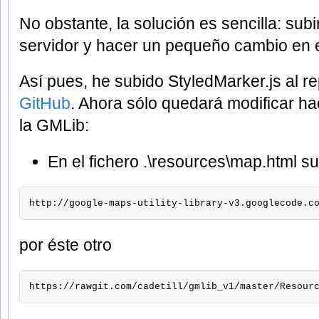
No obstante, la solución es sencilla: subi
servidor y hacer un pequeño cambio en e
Así pues, he subido StyledMarker.js al r
GitHub
. Ahora sólo quedará modificar h
la GMLib:
En el fichero .\resources\map.html sus
http://google-maps-utility-library-v3.googlecode.c
por éste otro
https://rawgit.com/cadetill/gmlib_v1/master/Resour