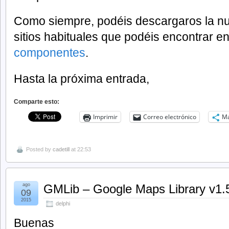
Como siempre, podéis descargaros la nu
sitios habituales que podéis encontrar e
componentes
.
Hasta la próxima entrada,
Comparte esto:
Imprimir
Correo electrónico
M
Posted by
cadetill
at 22:53
ago
GMLib – Google Maps Library v1.
09
2015
delphi
Buenas