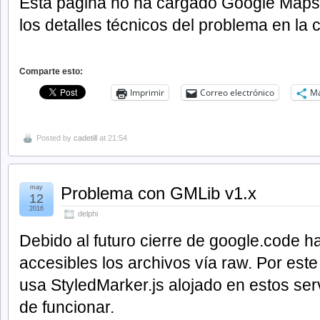
Esta página no ha cargado Google Maps
los detalles técnicos del problema en la 
Comparte esto:
Imprimir
Correo electrónico
M
Posted by
cadetill
at 21:54
may
Problema con GMLib v1.x
12
2016
delphi
Debido al futuro cierre de google.code h
accesibles los archivos vía raw. Por est
usa StyledMarker.js alojado en estos se
de funcionar.