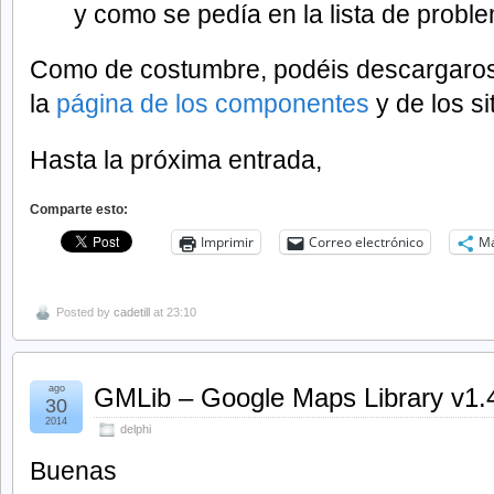
y como se pedía en la lista de prob
Como de costumbre, podéis descargaros
la
página de los componentes
y de los si
Hasta la próxima entrada,
Comparte esto:
Imprimir
Correo electrónico
M
Posted by
cadetill
at 23:10
ago
GMLib – Google Maps Library v1.
30
2014
delphi
Buenas