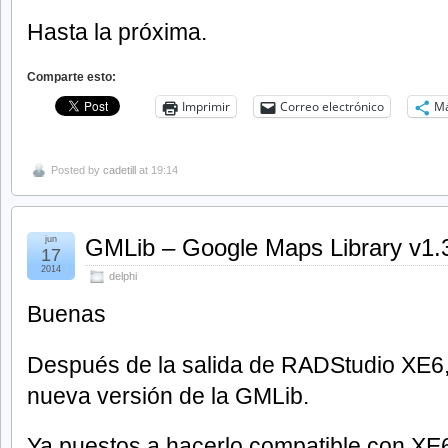
Hasta la próxima.
Comparte esto:
Imprimir
Correo electrónico
M
Posted by
cadetill
at 19:14
jun
GMLib – Google Maps Library v1.
17
2014
delphi
Buenas
Después de la salida de RADStudio XE6, 
nueva versión de la GMLib.
Ya puestos a hacerlo compatible con XE