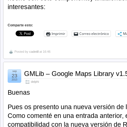
interesantes:
Comparte esto:
Imprimir
Correo electrónico
M
Posted by
cadetill
at 16:46
sep
GMLib – Google Maps Library v1.
23
2015
delphi
Buenas
Pues os presento una nueva versión de
Como comenté en una entrada anterior, e
compatibilidad con la nueva versión de R