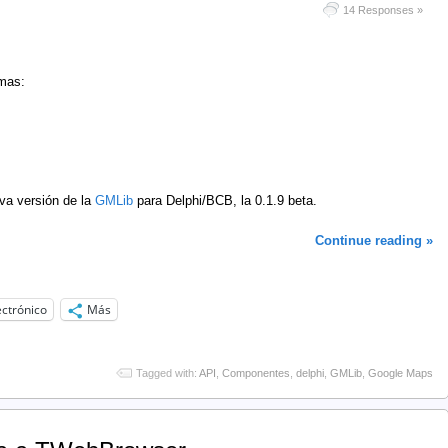
14 Responses »
omas:
eva versión de la
GMLib
para Delphi/BCB, la 0.1.9 beta.
Continue reading »
ectrónico
Más
Tagged with:
API
,
Componentes
,
delphi
,
GMLib
,
Google Maps