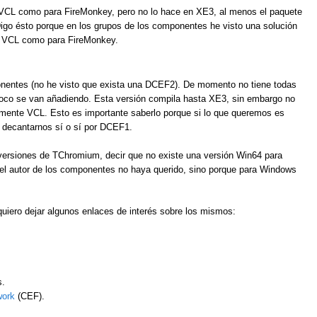
 VCL como para FireMonkey, pero no lo hace en XE3, al menos el paquete
o ésto porque en los grupos de los componentes he visto una solución
ra VCL como para FireMonkey.
onentes (no he visto que exista una DCEF2). De momento no tiene todas
poco se van añadiendo. Esta versión compila hasta XE3, sin embargo no
mente VCL. Esto es importante saberlo porque si lo que queremos es
 decantarnos sí o sí por DCEF1.
versiones de TChromium, decir que no existe una versión Win64 para
 el autor de los componentes no haya querido, sino porque para Windows
uiero dejar algunos enlaces de interés sobre los mismos:
.
ork
(CEF).