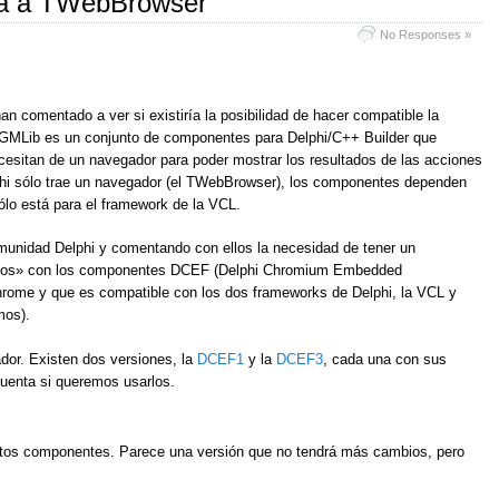
iva a TWebBrowser
No Responses »
n comentado a ver si existiría la posibilidad de hacer compatible la
MLib es un conjunto de componentes para Delphi/C++ Builder que
esitan de un navegador para poder mostrar los resultados de las acciones
lphi sólo trae un navegador (el TWebBrowser), los componentes dependen
lo está para el framework de la VCL.
omunidad Delphi y comentando con ellos la necesidad de tener un
mos» con los componentes DCEF (Delphi Chromium Embedded
rome y que es compatible con los dos frameworks de Delphi, la VCL y
mos).
dor. Existen dos versiones, la
DCEF1
y la
DCEF3
, cada una con sus
uenta si queremos usarlos.
stos componentes. Parece una versión que no tendrá más cambios, pero