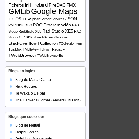
Firebird
FireDAC
FMX
Ficheros ini
Google Maps
GMLib
JSON
iOS
IBX
IOTASplashScreenServices
POO
Programación
MVP
NDK
ODS
RAD
Rad Studio XE5
Studio
RadStudio XE5
RAD
Studio XE7
SDK
SplashScreenServices
StackOverflow
TCollection
TCollectionItem
TListBox
TMultiView
Tokyo
TRegistry
TWebBrowser
TWebBrowserEx
Blogs en inglés
Blog de Marco Cantu
Nick Hodges
Te Waka o Delphi
The Hacker’s Corner (Anders Ohlsson)
Blogs que suelo leer
Blog de Neftalí
Delphi Basico