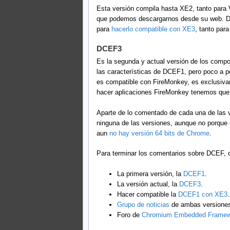
Esta versión compila hasta XE2, tanto para
que podemos descargarnos desde su web. Dig
para
hacerlo compatible con XE3
, tanto pa
DCEF3
Es la segunda y actual versión de los comp
las características de DCEF1, pero poco a 
es compatible con FireMonkey, es exclusiva
hacer aplicaciones FireMonkey tenemos que
Aparte de lo comentado de cada una de las 
ninguna de las versiones, aunque no porque
aun
no hay versión 64 bits de Chrome
.
Para terminar los comentarios sobre DCEF, q
La primera versión, la
DCEF1
.
La versión actual, la
DCEF3
.
Hacer compatible la
DCEF1 con XE3
.
Grupo de noticias
de ambas versiones
Foro de
Chromium Embedded Framew