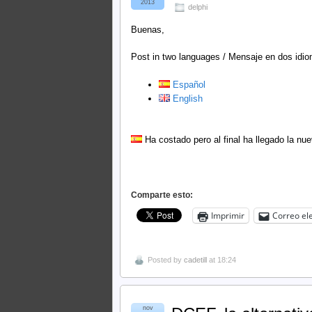
2013
delphi
Buenas,
Post in two languages / Mensaje en dos idi
Español
English
Ha costado pero al final ha llegado la nu
Comparte esto:
Imprimir
Correo el
Posted by
cadetill
at 18:24
nov