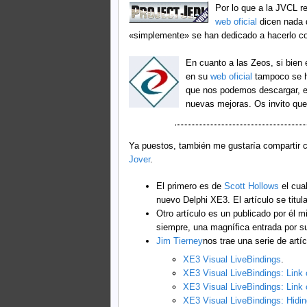
Por lo que a la JVCL r
web oficial
dicen nada d
«simplemente» se han dedicado a hacerlo co
En cuanto a las Zeos, si bien 
en su
web oficial
tampoco se ha
que nos podemos descargar, en
nuevas mejoras. Os invito que
Ya puestos, también me gustaría compartir 
Jover
.
El primero es de
Scott Hollows
el cua
nuevo Delphi XE3. El artículo se titul
Otro artículo es un publicado por él
siempre, una magnífica entrada por su 
Jim Tierney
nos trae una serie de art
XE3 Visual LiveBindings
.
XE3 Visual LiveBindings: Link c
XE3 Visual LiveBindings: Link 
XE3 Visual LiveBindings: Hid