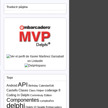
Traducir página
Tags
API
Android
Birthday
CalendarEdit
Castells
Clases
coderage 8
Class Helper
Coding In Delphi
Comminuty Edition
Componentes
cumpleaños
delphi
Delphi 10 Seattle
Embarcadero