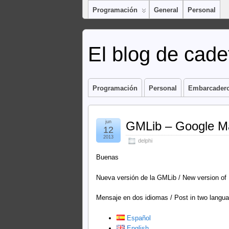
Programación
General
Personal
El blog de cadet
Programación
Personal
Embarcader
jun
GMLib – Google Ma
12
2013
delphi
Buenas
Nueva versión de la GMLib / New version of
Mensaje en dos idiomas / Post in two langu
Español
English