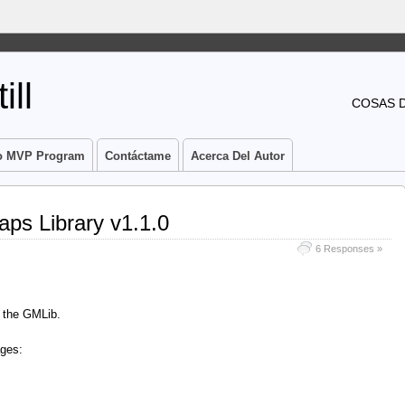
ill
COSAS 
o MVP Program
Contáctame
Acerca Del Autor
ps Library v1.1.0
6 Responses »
 the GMLib.
ages: