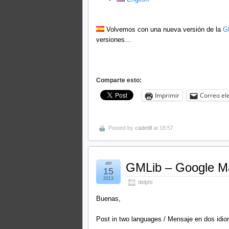
Volvemos con una nueva versión de la
G
versiones…
Comparte esto:
Imprimir
Correo el
Posted by
cadetill
at 18:57
abr
GMLib – Google Map
15
2013
delphi
Buenas,
Post in two languages / Mensaje en dos idi