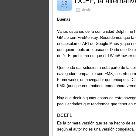
DCEF, la alternat
12
2012
delphi
Buenas,
Varios usuarios de la comunidad Delphi me ha
GMLib con FireMonkey. Recordemos que la G
encapsulan el API de Google Maps y que nec
que quiere realizar el usuario. Dado que De
de él. El problema es que el TWebBrowser só
Queriendo dar solución a esta parte de la c
navegador compatible con FMX, nos «topa
Framework), un navegador que encapsula Ch
FMX (aunque con matices como ahora vere
Hay que decir algunas cosas de este navega
peculiaridades que tendremos que tener en c
DCEF1
Es la primera versión que se ha hecho de e
según el autor no es una versión congelada.