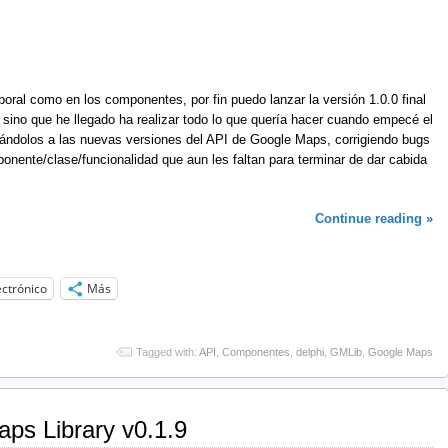
oral como en los componentes, por fin puedo lanzar la versión 1.0.0 final
sino que he llegado ha realizar todo lo que quería hacer cuando empecé el
zándolos a las nuevas versiones del API de Google Maps, corrigiendo bugs
onente/clase/funcionalidad que aun les faltan para terminar de dar cabida
Continue reading »
ectrónico
Más
Tagged with:
API
,
Componentes
,
delphi
,
GMLib
,
Google Maps
ps Library v0.1.9