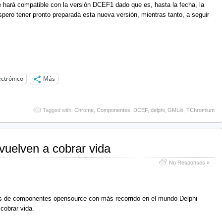
e hará compatible con la versión DCEF1 dado que es, hasta la fecha, la
pero tener pronto preparada esta nueva versión, mientras tanto, a seguir
ectrónico
Más
Tagged with:
Chrome
,
Componentes
,
DCEF
,
delphi
,
GMLib
,
TChromium
uelven a cobrar vida
No Responses »
ets de componentes opensource con más recorrido en el mundo Delphi
cobrar vida.