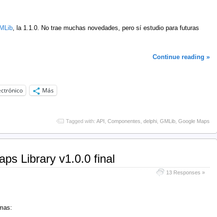
MLib
, la 1.1.0. No trae muchas novedades, pero sí estudio para futuras
Continue reading »
ectrónico
Más
Tagged with:
API
,
Componentes
,
delphi
,
GMLib
,
Google Maps
s Library v1.0.0 final
13 Responses »
omas: