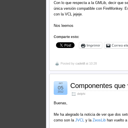
Con lo que respecta a la GMLib, decir que s
única versión compatible con FireMonkey. Es
con la VCL jejeje.
Nos leemos
Comparte esto:
Imprimir
Correo el
Posted by
cadetill
at 10:28
oct
Componentes que v
05
2012
delphi
Buenas,
Me ha alegrado la noticia de ver que dos s
como son la
JVCL
y la
ZeosLib
han vuelto a 