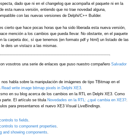
especta, dado que ni en el changelog que acompaña el paquete ni en la
e esta nueva versión, entiendo que no trae novedad alguna,
mpatible con las nuevas versiones de Delphi/C++ Builder.
es cierto que hace pocas horas que ha sido liberada esta nueva versión,
ce mención a los cambios que pueda llevar. No obstante, en el paquete
 la carpeta doc, sí que tenemos (en formato pdf y html) un listado de las
 le deis un vistazo a las mismas.
con vosotros una serie de enlaces que puso nuestro compañero
Salvador
l nos habla sobre la manipulación de imágenes de tipo TBitmap en el
a
Read write image bitmap pixels in Delphi XE3
.
 mismo en su blog acerca de los cambios en la RTL en Delphi XE3. Como
parte. El artículo se titula
Novedades en la RTL: ¿qué cambia en XE3?
.
ículos para presentarnos el nuevo XE3 Visual LiveBindings.
ontrols to fields
.
controls to component properties
.
ing and showing components
.