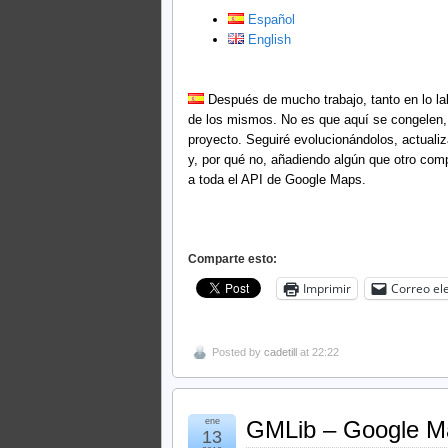
Español
English
Después de mucho trabajo, tanto en lo lab
de los mismos. No es que aquí se congelen, 
proyecto. Seguiré evolucionándolos, actuali
y, por qué no, añadiendo algún que otro comp
a toda el API de Google Maps.
Comparte esto:
Imprimir
Correo el
Posted by
cadetill
at 22:22
ene
GMLib – Google Ma
13