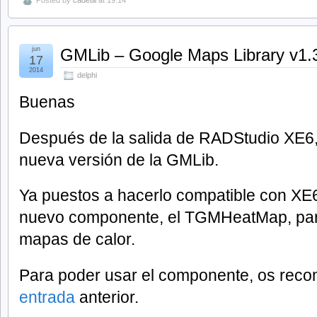
Posted by
cadetill
at 19:14
jun
GMLib – Google Maps Library v1.
17
2014
delphi
Buenas
Después de la salida de RADStudio XE6, 
nueva versión de la GMLib.
Ya puestos a hacerlo compatible con XE
nuevo componente, el TGMHeatMap, par
mapas de calor.
Para poder usar el componente, os reco
entrada
anterior.