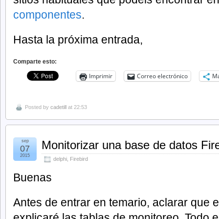
componentes
.
Hasta la próxima entrada,
Comparte esto:
Imprimir
Correo electrónico
M
Posted by
cadetill
at 22:53
sep
Monitorizar una base de datos Fir
07
2015
delphi
,
Firebird
Buenas
Antes de entrar en temario, aclarar que 
explicaré las tablas de monitoreo. Todo e