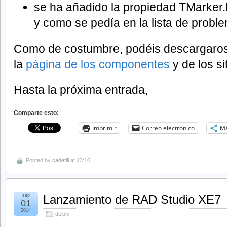
se ha añadido la propiedad TMarker.Di
y como se pedía en la lista de prob
Como de costumbre, podéis descargaros
la
página de los componentes
y de los si
Hasta la próxima entrada,
Comparte esto:
Imprimir
Correo electrónico
M
Posted by
cadetill
at 23:10
sep
Lanzamiento de RAD Studio XE7
01
2014
delphi