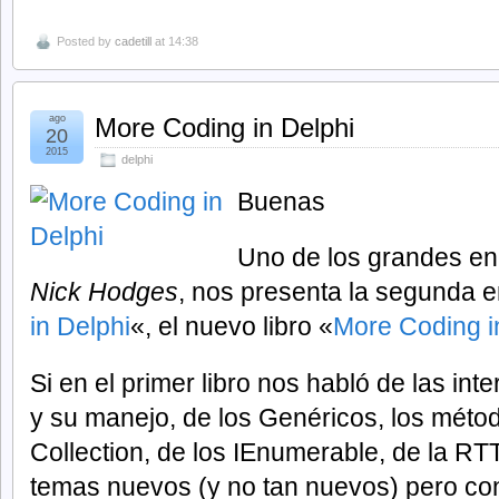
Posted by
cadetill
at 14:38
ago
More Coding in Delphi
20
2015
delphi
Buenas
Uno de los grandes en
Nick Hodges
, nos presenta la segunda e
in Delphi
«, el nuevo libro «
More Coding i
Si en el primer libro nos habló de las int
y su manejo, de los Genéricos, los méto
Collection, de los IEnumerable, de la RTTI
temas nuevos (y no tan nuevos) pero c