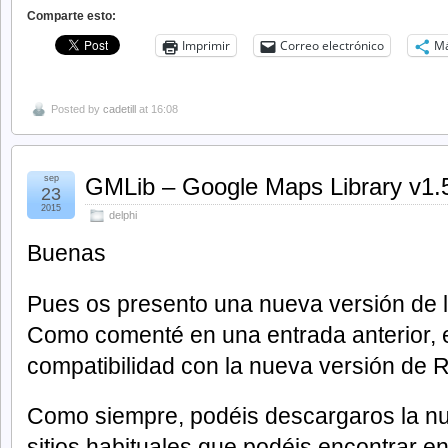
Comparte esto:
Imprimir
Correo electrónico
M
Posted by
cadetill
at 16:08
sep
GMLib – Google Maps Library v1.
23
2015
delphi
Buenas
Pues os presento una nueva versión de
Como comenté en una entrada anterior, e
compatibilidad con la nueva versión de R
Como siempre, podéis descargaros la nu
sitios habituales que podéis encontrar e