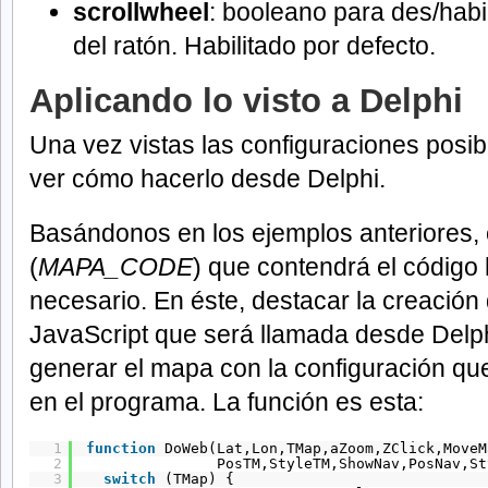
scrollwheel
: booleano para des/habil
del ratón. Habilitado por defecto.
Aplicando lo visto a Delphi
Una vez vistas las configuraciones posi
ver cómo hacerlo desde Delphi.
Basándonos en los ejemplos anteriores,
(
MAPA_CODE
) que contendrá el código 
necesario. En éste, destacar la creación
JavaScript que será llamada desde Delph
generar el mapa con la configuración q
en el programa. La función es esta:
1
function
DoWeb(Lat,Lon,TMap,aZoom,ZClick,MoveM
2
PosTM,StyleTM,ShowNav,PosNav,St
3
switch
(TMap) {