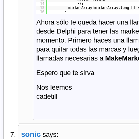
14
}); 
15
markerArray[markerArray.length] 
16
} 
Ahora sólo te queda hacer una ll
desde Delphi para tener las marke
momento. Primero haces una lla
para quitar todas las marcas y lue
llamadas necesarias a
MakeMark
Espero que te sirva
Nos leemos
cadetill
sonic
says: