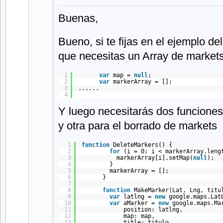
Buenas,
Bueno, si te fijas en el ejemplo de
que necesitas un Array de markets
1
var
map = 
null
; 
2
var
markerArray = [];
3
......
4
Y luego necesitarás dos funciones
y otra para el borrado de markets
1
function
DeleteMarkers() { 
2
for
(i = 0; i < markerArray.leng
3
markerArray[i].setMap(
null
); 
4
}
5
markerArray = []; 
6
} 
7
8
function
MakeMarker(Lat, Lng, titu
9
var
latlng = 
new
google.maps.Lat
10
var
aMarker = 
new
google.maps.Ma
11
position: latlng, 
12
map: map, 
13
title: titulo 