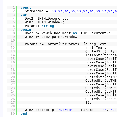
1
const
2
StrParams = 
'%s,%s,%s,%s,%s,%s,%s,%s,%s,%s,%
3
var
4
Doc2: IHTMLDocument2;
5
Win2: IHTMLWindow2;
6
Params: 
String
;
7
begin
8
Doc2 := wbWeb
.
Document 
as
IHTMLDocument2;
9
Win2 := Doc2
.
parentWindow;
10
11
Params := Format(StrParams, [eLong
.
Text,
12
eLat
.
Text,
13
QuotedStr(cbTyp
14
IntToStr(tbZoom
15
LowerCase(BoolT
16
LowerCase(BoolT
17
LowerCase(BoolT
18
LowerCase(BoolT
19
LowerCase(BoolT
20
QuotedStr(cbTMP
21
QuotedStr(cbTMS
22
LowerCase(BoolT
23
QuotedStr(cbNPo
24
QuotedStr(cbNSt
25
LowerCase(BoolT
26
QuotedStr(cbSPo
27
]);
28
29
Win2
.
execScript(
'DoWeb('
+ Params + 
')'
, 
'Ja
30
end
;