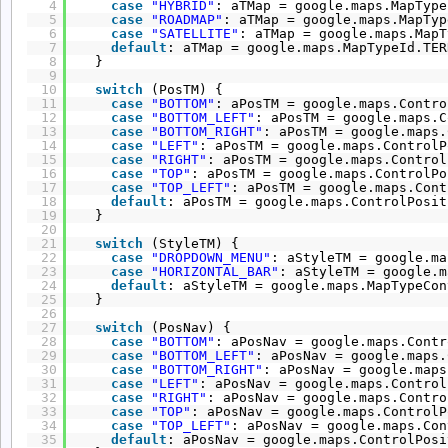
4
case
"HYBRID"
: aTMap = google.maps.MapType
5
case
"ROADMAP"
: aTMap = google.maps.MapTyp
6
case
"SATELLITE"
: aTMap = google.maps.MapT
7
default
: aTMap = google.maps.MapTypeId.TER
8
} 
9
10
switch
(PosTM) {
11
case
"BOTTOM"
: aPosTM = google.maps.Contro
12
case
"BOTTOM_LEFT"
: aPosTM = google.maps.C
13
case
"BOTTOM_RIGHT"
: aPosTM = google.maps.
14
case
"LEFT"
: aPosTM = google.maps.ControlP
15
case
"RIGHT"
: aPosTM = google.maps.Control
16
case
"TOP"
: aPosTM = google.maps.ControlPo
17
case
"TOP_LEFT"
: aPosTM = google.maps.Cont
18
default
: aPosTM = google.maps.ControlPosit
19
} 
20
21
switch
(StyleTM) {
22
case
"DROPDOWN_MENU"
: aStyleTM = google.ma
23
case
"HORIZONTAL_BAR"
: aStyleTM = google.m
24
default
: aStyleTM = google.maps.MapTypeCon
25
} 
26
27
switch
(PosNav) {
28
case
"BOTTOM"
: aPosNav = google.maps.Contr
29
case
"BOTTOM_LEFT"
: aPosNav = google.maps.
30
case
"BOTTOM_RIGHT"
: aPosNav = google.maps
31
case
"LEFT"
: aPosNav = google.maps.Control
32
case
"RIGHT"
: aPosNav = google.maps.Contro
33
case
"TOP"
: aPosNav = google.maps.ControlP
34
case
"TOP_LEFT"
: aPosNav = google.maps.Con
35
default
: aPosNav = google.maps.ControlPosi