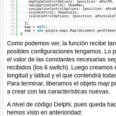
68
mapTypeControlOptions: {position: aPosTM, 
69
navigationControl: ShowNav,
70
navigationControlOptions: {position: aPosN
71
scaleControl: ShowScale,
72
scaleControlOptions: {position: aPosScale}
73
74
};
75
map = 
null
;
76
map = 
new
google.maps.Map(document.getElemen
77
}
Como podemos ver, la función recibe ta
posibles configuraciones tengamos. Lo 
el valor de las constantes necesarias s
recibidos (los 6 switch). Luego creamos 
longitud y latitud y el que contendrá tod
Para terminar, liberamos el objeto
map
po
a crear con las características nuevas.
A nivel de código Delphi, pues queda ha
hemos visto en anterioridad: