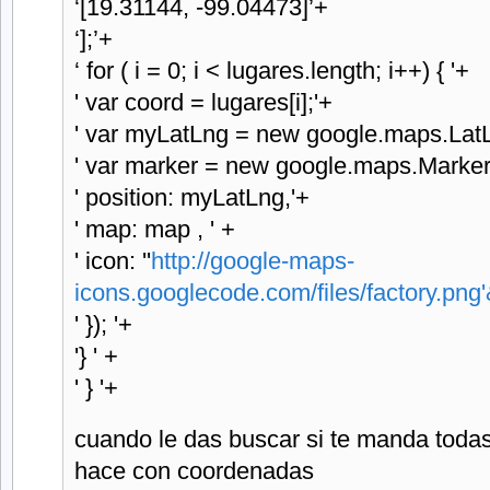
‘[19.31144, -99.04473]’+
‘];’+
‘ for ( i = 0; i < lugares.length; i++) { '+
' var coord = lugares[i];'+
' var myLatLng = new google.maps.LatLn
' var marker = new google.maps.Marker(
' position: myLatLng,'+
' map: map , ' +
' icon: ''
http://google-maps-
icons.googlecode.com/files/factory.png
' }); '+
'} ' +
' } '+
cuando le das buscar si te manda todas
hace con coordenadas