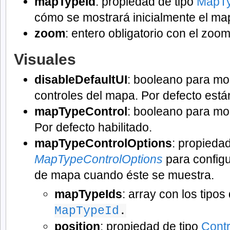
mapTypeId
: propiedad de tipo
MapTy
cómo se mostrará inicialmente el ma
zoom
: entero obligatorio con el zoo
Visuales
disableDefaultUI
: booleano para mos
controles del mapa. Por defecto están
mapTypeControl
: booleano para mos
Por defecto habilitado.
mapTypeControlOptions
: propiedad
MapTypeControlOptions
para configu
de mapa cuando éste se muestra.
mapTypeIds
: array con los tipo
MapTypeId
.
position
: propiedad de tipo
Contr