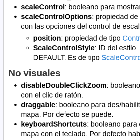
scaleControl
: booleano para mostrar
scaleControlOptions
: propiedad de
con las opciones del control de escal
position
: propiedad de tipo
Contr
ScaleControlStyle
: ID del estilo
DEFAULT. Es de tipo
ScaleContro
No visuales
disableDoubleClickZoom
: booleano
con el clic de ratón.
draggable
: booleano para des/habili
mapa. Por defecto se puede.
keyboardShortcuts
: booleano para d
mapa con el teclado. Por defecto habi