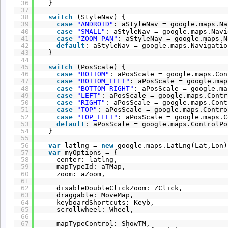
36
} 
37
38
switch
(StyleNav) {
39
case
"ANDROID"
: aStyleNav = google.maps.Na
40
case
"SMALL"
: aStyleNav = google.maps.Navi
41
case
"ZOOM_PAN"
: aStyleNav = google.maps.N
42
default
: aStyleNav = google.maps.Navigatio
43
} 
44
45
switch
(PosScale) {
46
case
"BOTTOM"
: aPosScale = google.maps.Con
47
case
"BOTTOM_LEFT"
: aPosScale = google.map
48
case
"BOTTOM_RIGHT"
: aPosScale = google.ma
49
case
"LEFT"
: aPosScale = google.maps.Contr
50
case
"RIGHT"
: aPosScale = google.maps.Cont
51
case
"TOP"
: aPosScale = google.maps.Contro
52
case
"TOP_LEFT"
: aPosScale = google.maps.C
53
default
: aPosScale = google.maps.ControlPo
54
} 
55
56
var
latlng = 
new
google.maps.LatLng(Lat,Lon)
57
var
myOptions = {
58
center: latlng,
59
mapTypeId: aTMap,
60
zoom: aZoom, 
61
62
disableDoubleClickZoom: ZClick,
63
draggable: MoveMap,
64
keyboardShortcuts: Keyb,
65
scrollwheel: Wheel, 
66
67
mapTypeControl: ShowTM,