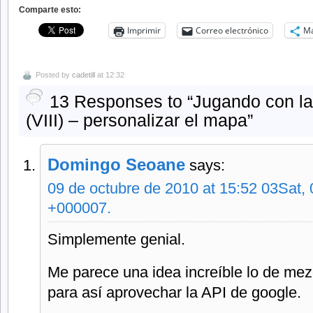
Comparte esto:
Imprimir
Correo electrónico
M
Posted by
cadetill
at 12:32
13 Responses to “Jugando con l
(VIII) – personalizar el mapa”
Domingo Seoane
says:
09 de octubre de 2010 at 15:52 03Sat,
+000007.
Simplemente genial.
Me parece una idea increíble lo de mezc
para así aprovechar la API de google.