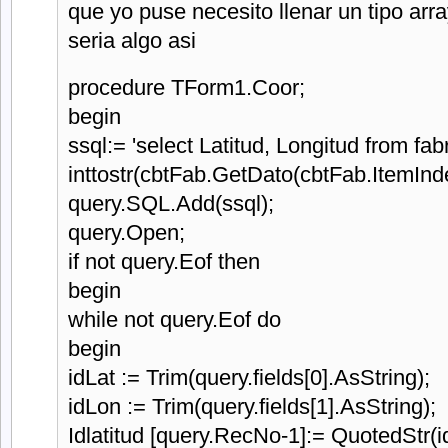
que yo puse necesito llenar un tipo arr
seria algo asi
procedure TForm1.Coor;
begin
ssql:= 'select Latitud, Longitud from fa
inttostr(cbtFab.GetDato(cbtFab.ItemIndex
query.SQL.Add(ssql);
query.Open;
if not query.Eof then
begin
while not query.Eof do
begin
idLat := Trim(query.fields[0].AsString);
idLon := Trim(query.fields[1].AsString);
Idlatitud [query.RecNo-1]:= QuotedStr(i