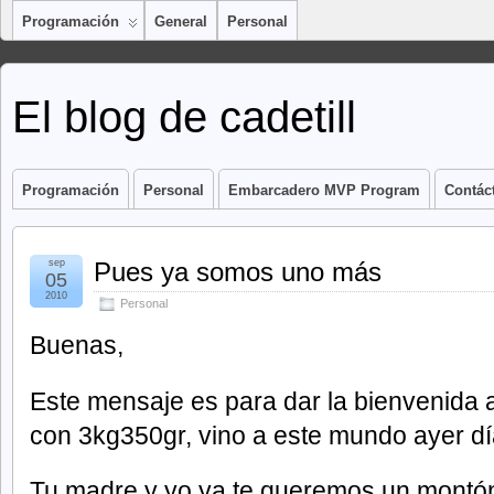
Programación
General
Personal
El blog de cadetill
Programación
Personal
Embarcadero MVP Program
Contác
sep
Pues ya somos uno más
05
2010
Personal
Buenas,
Este mensaje es para dar la bienvenida 
con 3kg350gr, vino a este mundo ayer dí
Tu madre y yo ya te queremos un montón