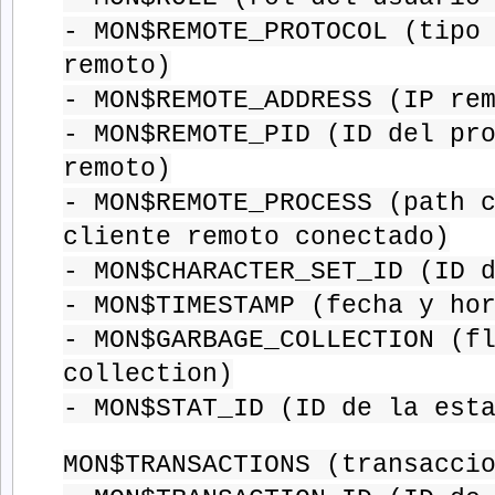
- MON$REMOTE_PROTOCOL (tipo
remoto)
- MON$REMOTE_ADDRESS (IP re
- MON$REMOTE_PID (ID del pr
remoto)
- MON$REMOTE_PROCESS (path 
cliente remoto conectado)
- MON$CHARACTER_SET_ID (ID 
- MON$TIMESTAMP (fecha y ho
- MON$GARBAGE_COLLECTION (f
collection)
- MON$STAT_ID (ID de la est
MON$TRANSACTIONS (transacci