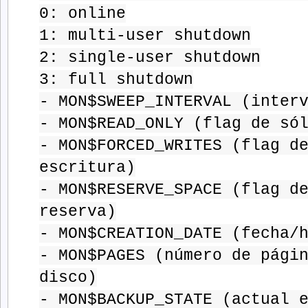
0: online
1: multi-user shutdown
2: single-user shutdown
3: full shutdown
- MON$SWEEP_INTERVAL (inter
- MON$READ_ONLY (flag de só
- MON$FORCED_WRITES (flag d
escritura)
- MON$RESERVE_SPACE (flag d
reserva)
- MON$CREATION_DATE (fecha/
- MON$PAGES (número de pági
disco)
- MON$BACKUP_STATE (actual 