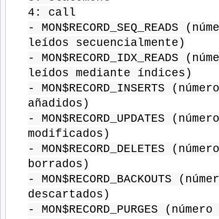
4: call
- MON$RECORD_SEQ_READS (núm
leídos secuencialmente)
- MON$RECORD_IDX_READS (núm
leídos mediante índices)
- MON$RECORD_INSERTS (númer
añadidos)
- MON$RECORD_UPDATES (númer
modificados)
- MON$RECORD_DELETES (númer
borrados)
- MON$RECORD_BACKOUTS (núme
descartados)
- MON$RECORD_PURGES (número