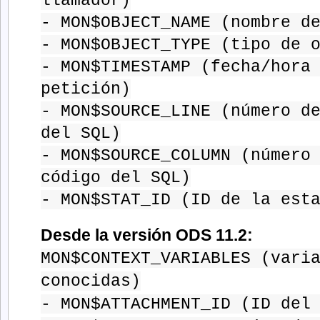
llamador)
- MON$OBJECT_NAME (nombre d
- MON$OBJECT_TYPE (tipo de 
- MON$TIMESTAMP (fecha/hora
petición)
- MON$SOURCE_LINE (número d
del SQL)
- MON$SOURCE_COLUMN (número
código del SQL)
- MON$STAT_ID (ID de la est
Desde la versión ODS 11.2:
MON$CONTEXT_VARIABLES (vari
conocidas)
- MON$ATTACHMENT_ID (ID del