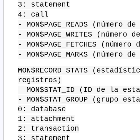
3: statement
4: call
- MON$PAGE_READS (número de
- MON$PAGE_WRITES (número d
- MON$PAGE_FETCHES (número 
- MON$PAGE_MARKS (número de
MON$RECORD_STATS (estadísti
registros)
- MON$STAT_ID (ID de la est
- MON$STAT_GROUP (grupo est
0: database
1: attachment
2: transaction
3: statement