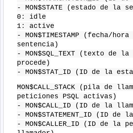
- MON$STATE (estado de la s
0: idle
1: active
- MON$TIMESTAMP (fecha/hora
sentencia)
- MON$SQL_TEXT (texto de la
procede)
- MON$STAT_ID (ID de la est
MON$CALL_STACK (pila de lla
peticiones PSQL activas)
- MON$CALL_ID (ID de la lla
- MON$STATEMENT_ID (ID de l
- MON$CALLER_ID (ID de la p