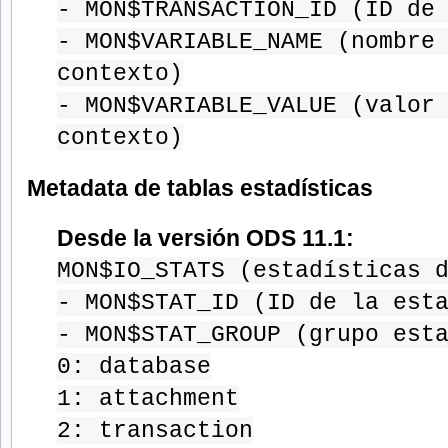
- MON$TRANSACTION_ID (ID de
- MON$VARIABLE_NAME (nombre
contexto)
- MON$VARIABLE_VALUE (valor
contexto)
Metadata de tablas estadísticas
Desde la versión ODS 11.1:
MON$IO_STATS (estadísticas 
- MON$STAT_ID (ID de la est
- MON$STAT_GROUP (grupo est
0: database
1: attachment
2: transaction