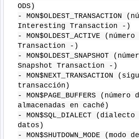
ODS)
- MON$OLDEST_TRANSACTION (n
Interesting Transaction -)
- MON$OLDEST_ACTIVE (número
Transaction -)
- MON$OLDEST_SNAPSHOT (núme
Snapshot Transaction -)
- MON$NEXT_TRANSACTION (sig
transacción)
- MON$PAGE_BUFFERS (número 
almacenadas en caché)
- MON$SQL_DIALECT (dialecto
datos)
- MON$SHUTDOWN_MODE (modo d