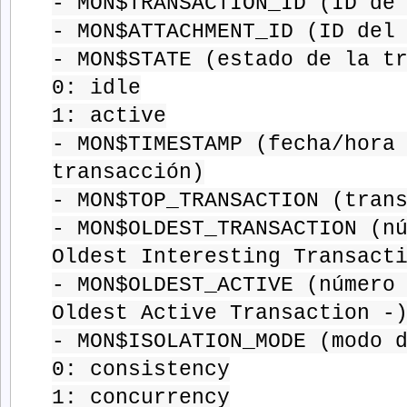
- MON$TRANSACTION_ID (ID de
- MON$ATTACHMENT_ID (ID del
- MON$STATE (estado de la t
0: idle
1: active
- MON$TIMESTAMP (fecha/hora
transacción)
- MON$TOP_TRANSACTION (tran
- MON$OLDEST_TRANSACTION (n
Oldest Interesting Transact
- MON$OLDEST_ACTIVE (número
Oldest Active Transaction -
- MON$ISOLATION_MODE (modo 
0: consistency
1: concurrency