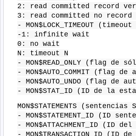
2: read committed record ve
3: read committed no record
- MON$LOCK_TIMEOUT (timeout
-1: infinite wait
0: no wait
N: timeout N
- MON$READ_ONLY (flag de só
- MON$AUTO_COMMIT (flag de 
- MON$AUTO_UNDO (flag de au
- MON$STAT_ID (ID de la est
MON$STATEMENTS (sentencias 
- MON$STATEMENT_ID (ID sent
- MON$ATTACHMENT_ID (ID del
- MON$TRANSACTION_ID (ID de