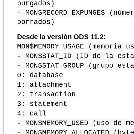
purgados)
- MON$RECORD_EXPUNGES (núme
borrados)
Desde la versión ODS 11.2:
MON$MEMORY_USAGE (memoria u
- MON$STAT_ID (ID de la est
- MON$STAT_GROUP (grupo est
0: database
1: attachment
2: transaction
3: statement
4: call
- MON$MEMORY_USED (uso de m
- MON$MEMORY_ALLOCATED (byt